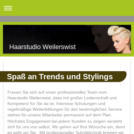
Haarstudio Weilerswist
Spaß an Trends und Stylings
Freuen Sie sich auf unser professionelles Team vom
Haarstudio Weilerswist, dass mit großer Leidenschaft und
Kompetenz für Sie da ist. Intensive Schulungen und
regelmäßige Weiterbildungen für den bestmöglichen Service
stehen für unsere Mitarbeiter permanent auf dem Plan.
Höchstes Engagement bei jedem Kunden zu zeigen versteht
sich für uns von selbst. Wir gehen auf Ihre Wünsche ein, denn
es geht um Sie. Mit professioneller Schnitttechnik bringen wir