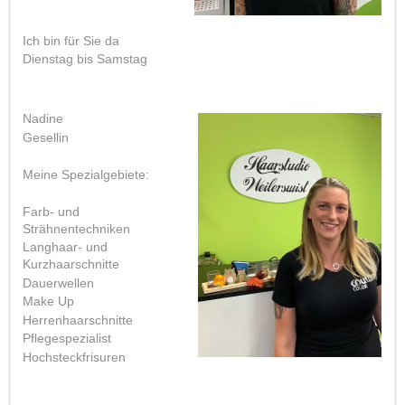
Ich bin für Sie da
Dienstag bis Samstag
Nadine
Gesellin
Meine Spezialgebiete:
Farb- und
Strähnentechniken
Langhaar- und
Kurzhaarschnitte
Dauerwellen
Make Up
Herrenhaarschnitte
Pflegespezialist
Hochsteckfrisuren